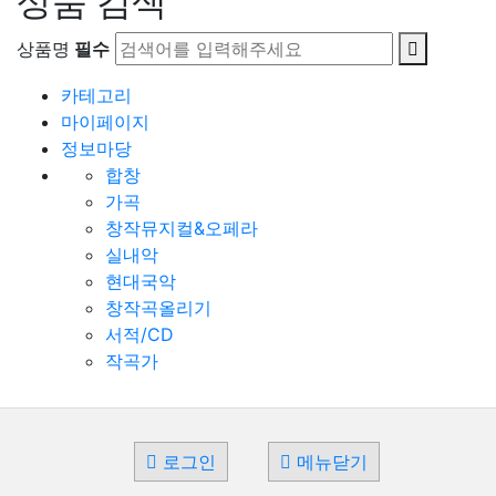
상품 검색
상품명
필수
카테고리
마이페이지
정보마당
합창
가곡
창작뮤지컬&오페라
실내악
현대국악
창작곡올리기
서적/CD
작곡가
로그인
메뉴닫기