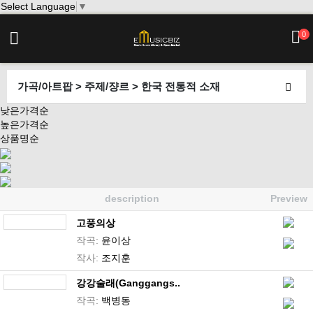
Select Language
▼
0
가곡/아트팝 > 주제/쟝르 > 한국 전통적 소재
낮은가격순
높은가격순
상품명순
description
Preview
고풍의상
작곡:
윤이상
작사:
조지훈
강강술래(Ganggangs..
작곡:
백병동