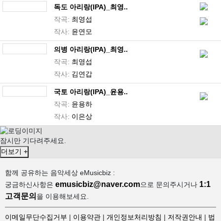
독도 아리랑(IPA)_최영..
작곡:
최영섭
작사:
윤연모
의병 아리랑(IPA)_최영..
작곡:
최영섭
작사:
김연갑
국토 아리랑(IPA)_윤용..
작곡:
윤용하
작사:
이은상
잠시만 기다려주세요.
더보기 +
함께 공유하는 음악세상 eMusicbiz :
emusicbiz@naver.com
1:1
궁금하신사항은
으로 문의주시거나
고객문의
을 이용해보세요.
이메일무단수집거부
|
이용약관
|
개인정보처리방침
|
저작권안내
|
법