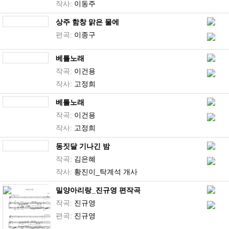
작사:
이동주
상주 함창 맑은 물에
편곡:
이종구
베틀노래
작곡:
이건용
작사:
고정희
베틀노래
작곡:
이건용
작사:
고정희
동짓달 기나긴 밤
작곡:
김은혜
작사:
황진이_탁계석 개사
밀양아리랑_진규영 편작곡
작곡:
진규영
편곡:
진규영