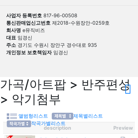
사업자 등록번호
817-96-00508
통신판매업신고번호
제2018-수원장안-0259호
회사명
e뮤직비즈
대표
임경신
주소
경기도 수원시 장안구 경수대로 935
개인정보 보호책임자
임경신
가곡/아트팝 > 반주편성
> 악기첨부
앨범형리스트
제목별리스트
작곡가별리스트
description
Preview