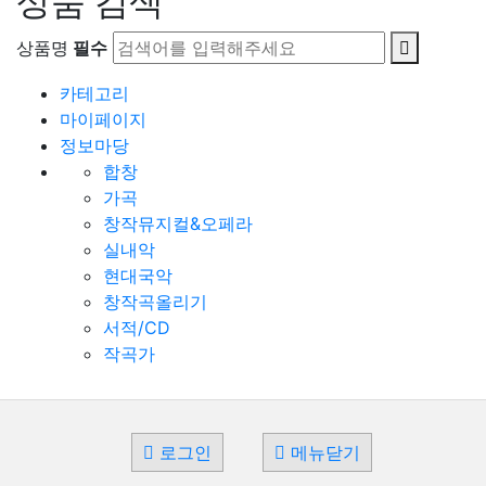
상품 검색
상품명
필수
카테고리
마이페이지
정보마당
합창
가곡
창작뮤지컬&오페라
실내악
현대국악
창작곡올리기
서적/CD
작곡가
로그인
메뉴닫기