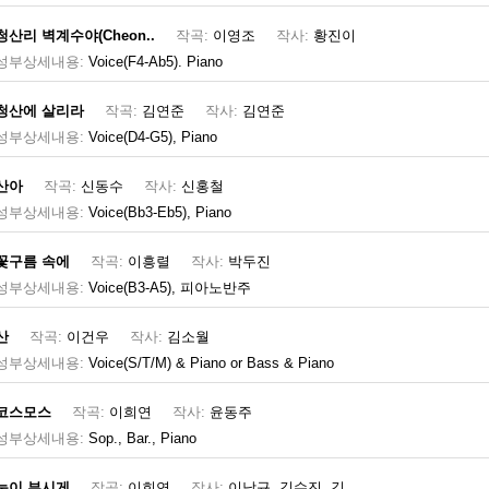
청산리 벽계수야(Cheon..
작곡:
이영조
작사:
황진이
성부상세내용:
Voice(F4-Ab5). Piano
청산에 살리라
작곡:
김연준
작사:
김연준
성부상세내용:
Voice(D4-G5), Piano
산아
작곡:
신동수
작사:
신홍철
성부상세내용:
Voice(Bb3-Eb5), Piano
꽃구름 속에
작곡:
이흥렬
작사:
박두진
성부상세내용:
Voice(B3-A5), 피아노반주
산
작곡:
이건우
작사:
김소월
성부상세내용:
Voice(S/T/M) & Piano or Bass & Piano
코스모스
작곡:
이희연
작사:
윤동주
성부상세내용:
Sop., Bar., Piano
눈이 부시게
작곡:
이희연
작사:
이남규, 김수진, 김..