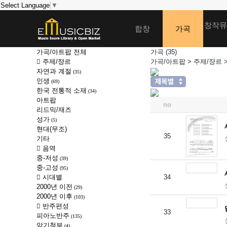
Select Language
▼
창작뮤
합창
가곡
가곡/아트팝 전체
가곡
(35)
주제/쟝르
가곡/아트팝 > 주제/쟝르 
자연과 계절
(35)
인생
(69)
한국 전통적 소재
(34)
아트팝
no
리드믹/재즈
성가
(5)
현대(무조)
35
기타
음역
중-저성
(39)
중-고성
(95)
시대별
34
2000년 이전
(29)
2000년 이후
(103)
반주편성
33
피아노반주
(135)
악기첨부
(4)