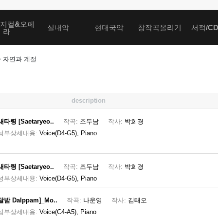
지컬&오페
실내악
현대국악
창작곡올리기
서적/C
라
> 자연과 계절
description
새타령 [Saetaryeo..
작곡:
조두남
작사:
박희경
성부상세내용:
Voice(D4-G5), Piano
새타령 [Saetaryeo..
작곡:
조두남
작사:
박희경
성부상세내용:
Voice(D4-G5), Piano
달밤 Dalppam]_Mo..
작곡:
나운영
작사:
김태오
성부상세내용:
Voice(C4-A5), Piano