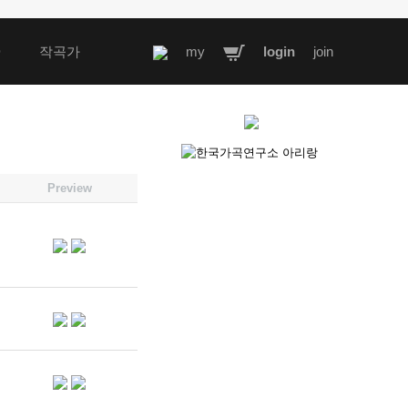
D
작곡가
my
login
join
Preview