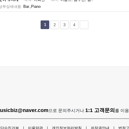
성부상세내용:
Bar.,Piano
1
2
3
4
usicbiz@naver.com
1:1 고객문의
으로 문의주시거나
를 이
무단수집거부
|
이용약관
|
개인정보처리방침
|
저작권안내
|
법적