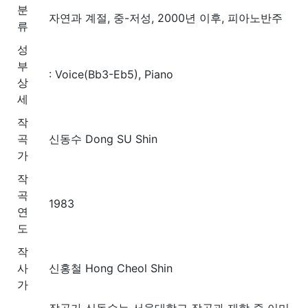
분
자연과 계절, 중-저성, 2000년 이후, 피아노반주
류
성
부
: Voice(Bb3-Eb5), Piano
상
세
작
곡
신동수 Dong SU Shin
가
작
곡
1983
연
도
작
사
신홍철 Hong Cheol Shin
가
작곡가 신동수는 서울대학교 작곡과 재학 중 이미