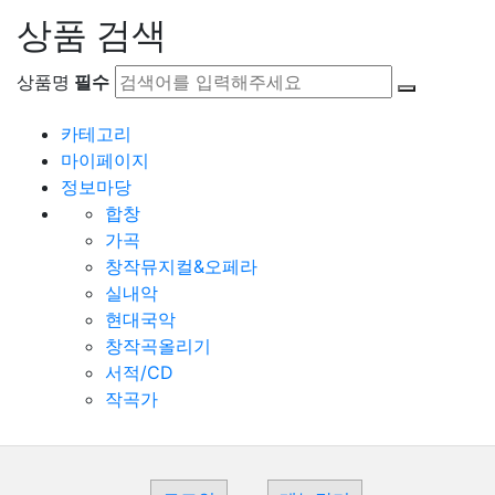
상품 검색
상품명
필수
카테고리
마이페이지
정보마당
합창
가곡
창작뮤지컬&오페라
실내악
현대국악
창작곡올리기
서적/CD
작곡가