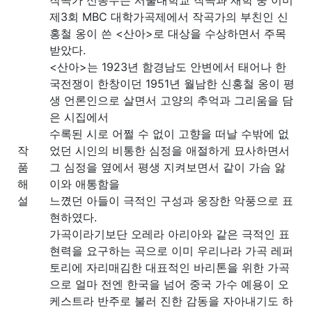
제3회 MBC 대학가곡제에서 작곡가의 부친인 신
홍철 옹이 쓴 <산아>로 대상을 수상하면서 주목
받았다.
<산아>는 1923년 함경남도 안변에서 태어나 한
국전쟁이 한창이던 1951년 월남한 신홍철 옹이 평
생 언론인으로 살면서 고양의 추억과 그리움을 담
은 시집에서
수록된 시로 어쩔 수 없이 고향을 떠날 수밖에 없
작
었던 시인의 비통한 심정을 애절하게 묘사하면서
품
그 심정을 옆에서 평생 지켜보면서 같이 가슴 앓
해
이와 애통함을
설
느꼈던 아들이 극적인 구성과 웅장한 악풍으로 표
현하였다.
가곡이라기보단 오레라 아리아와 같은 극적인 표
현력을 요구하는 곡으로 이미 우리나라 가곡 레퍼
토리에 자리매김한 대표적인 바리톤을 위한 가곡
으로 얼마 전엔 한국을 넘어 중국 가수 예용이 오
케스트라 반주로 불러 진한 감동을 자아내기도 하