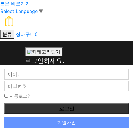
본문 바로가기
Select Language
▼
분류
장바구니
0
회
카테고리닫기
원
로그인하세요.
로
그
인
자동로그인
회원가입