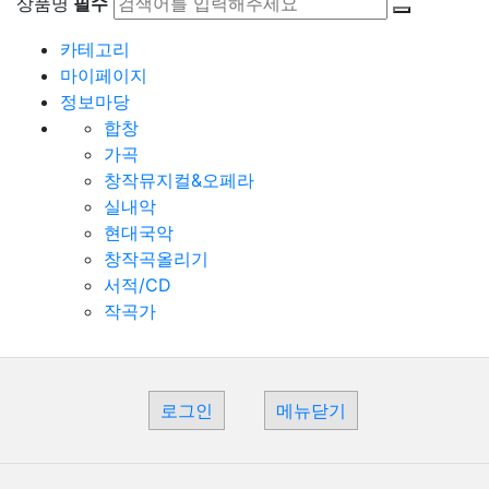
상품명
필수
카테고리
마이페이지
정보마당
합창
가곡
창작뮤지컬&오페라
실내악
현대국악
창작곡올리기
서적/CD
작곡가
로그인
메뉴닫기