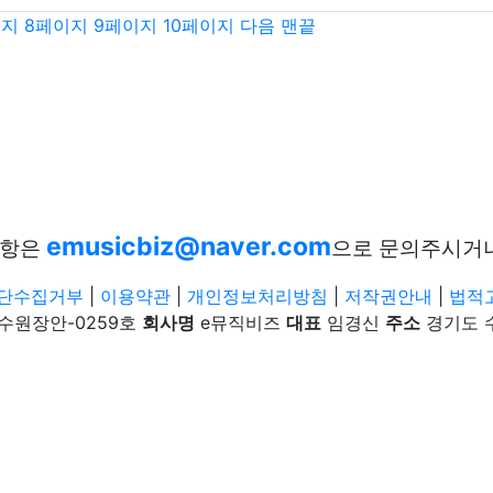
이지
8
페이지
9
페이지
10
페이지
다음
맨끝
emusicbiz@naver.com
사항은
으로 문의주시거
단수집거부
|
이용약관
|
개인정보처리방침
|
저작권안내
|
법적
-수원장안-0259호
회사명
e뮤직비즈
대표
임경신
주소
경기도 수