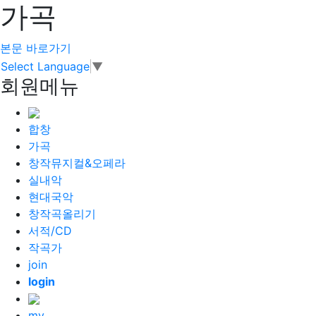
가곡
본문 바로가기
Select Language
▼
회원메뉴
합창
가곡
창작뮤지컬&오페라
실내악
현대국악
창작곡올리기
서적/CD
작곡가
join
login
my