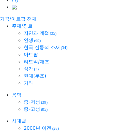
가곡/아트팝 전체
주제/쟝르
자연과 계절
(35)
인생
(69)
한국 전통적 소재
(34)
아트팝
리드믹/재즈
성가
(5)
현대(무조)
기타
음역
중-저성
(39)
중-고성
(95)
시대별
2000년 이전
(29)