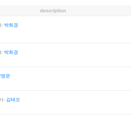
description
:
박희경
:
박희경
명문
사:
김태오