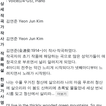
: Voice(D4-G5), Piano
상
세
작
곡
김연준 Yeon Jun Kim
가
작
사
김연준 Yeon Jun Kim
가
김연준(金連俊:1914~)이 작사·작곡하였다.
작
작곡자의 초기 작품에 해당하는 곡으로 많은 성악가들이 애
품
창곡으로 부르면서 널리 알려지게 되었다.
해
4마디의 전주는 약간 느리게 시작되다가 넷째마디부터 느
설
려지면서 노래가 시작된다.
한
나는 수풀 우거진 청산에 살으리라 나의 마음 푸르러 청산
글
에 살으리라 이 봄도 산허리에 초록빛 물들었네 세상 번뇌
가
시름 잊고 청산에서 살리라…
더보기
사
영
I'll live in the thickly wooded green mountains. So my