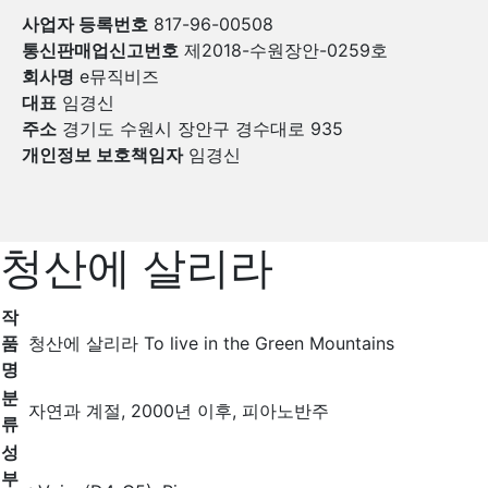
사업자 등록번호
817-96-00508
통신판매업신고번호
제2018-수원장안-0259호
회사명
e뮤직비즈
대표
임경신
주소
경기도 수원시 장안구 경수대로 935
개인정보 보호책임자
임경신
청산에 살리라
작
품
청산에 살리라 To live in the Green Mountains
명
분
자연과 계절, 2000년 이후, 피아노반주
류
성
부